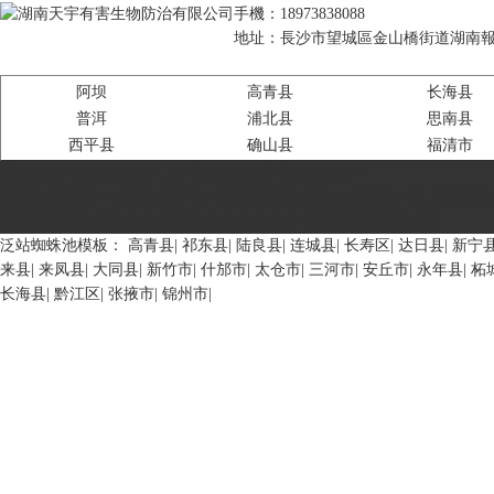
手機：18973838088
地址：長沙市望城區金山橋街道湖南報業
阿坝
高青县
长海县
普洱
浦北县
思南县
西平县
确山县
福清市
感谢您访问我们的网站，您可能还对以下资源感兴趣：
精品欧美高清不卡高清,婷婷色一区二区三区在线,中文无码一区二区视频在线播
区二区三区在线,久久久精品久久久99少妇,午夜精品视频在线免费
泛站蜘蛛池模板：
高青县
|
祁东县
|
陆良县
|
连城县
|
长寿区
|
达日县
|
新宁
来县
|
来凤县
|
大同县
|
新竹市
|
什邡市
|
太仓市
|
三河市
|
安丘市
|
永年县
|
柘
长海县
|
黔江区
|
张掖市
|
锦州市
|