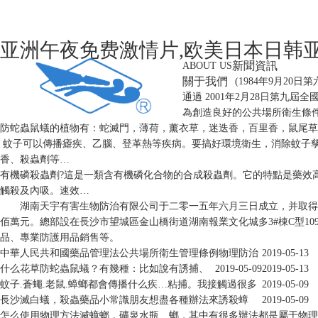
亚洲午夜免费激情片,欧美日本日韩
新聞資訊
ABOUT US
關于我們
(1984年9月2
通過 2001年2月28日第九
為創造良好的公共場所衛生條
防蛇蟲鼠蟻的植物有：蛇滅門，薄荷，薰衣草，迷迭香，百里香，鼠尾草
蚊子可以傳播瘧疾、乙腦、登革熱等疾病。要搞好環境衛生，消除蚊子
香、殺蟲劑等…
有機磷殺蟲劑?這是一類含有機磷化合物的合成殺蟲劑。它的特點是藥效
觸殺及內吸。速效…
湖南天宇有害生物防治有限公司于二零一五年六月三日成立，并取得長
佰萬元。總部設在長沙市望城區金山橋街道湖南報業文化城多3#棟C型1
品、專業防護用品銷售等。
中華人民共和國藥品管理法
公共場所衛生管理條例
物理防治
2019-05-13
什么花草防蛇蟲鼠蟻？
有幾種：比如說有誘捕、
2019-05-09
2019-05-13
蚊子.蒼蠅.老鼠.蟑螂都會傳播什么疾…
粘捕。我接觸過很多
2019-05-09
長沙滅白蟻，殺蟲藥品小常識
朋友想盡各種辦法來誘殺蟑
2019-05-09
怎么使用物理方法滅蟑螂，礦泉水瓶…
螂，其中有很多辦法都是屬于物理