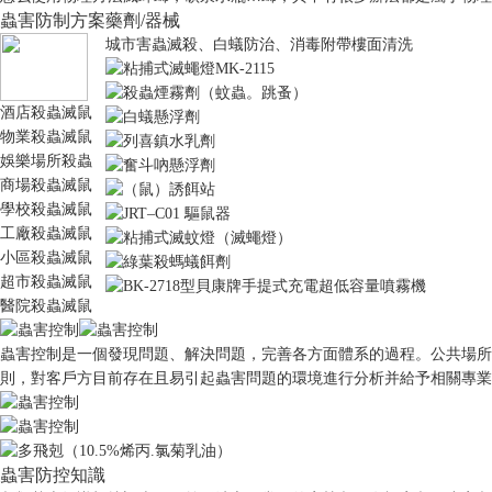
蟲害防制方案
藥劑/器械
城市害蟲滅殺、白蟻防治、消毒附帶樓面清洗
酒店殺蟲滅鼠
物業殺蟲滅鼠
娛樂場所殺蟲
商場殺蟲滅鼠
學校殺蟲滅鼠
工廠殺蟲滅鼠
小區殺蟲滅鼠
超市殺蟲滅鼠
醫院殺蟲滅鼠
蟲害控制是一個發現問題、解決問題，完善各方面體系的過程。公共場所
則，對客戶方目前存在且易引起蟲害問題的環境進行分析并給予相關專業
蟲害防控知識