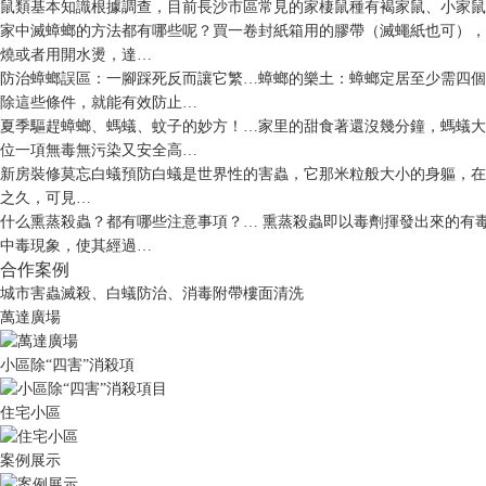
鼠類基本知識
根據調查，目前長沙市區常見的家棲鼠種有褐家鼠、小家鼠
家中滅蟑螂的方法都有哪些呢？
買一卷封紙箱用的膠帶（滅蠅紙也可），
燒或者用開水燙，達…
防治蟑螂誤區：一腳踩死反而讓它繁…
蟑螂的樂土：蟑螂定居至少需四個
除這些條件，就能有效防止…
夏季驅趕蟑螂、螞蟻、蚊子的妙方！…
家里的甜食著還沒幾分鐘，螞蟻大
位一項無毒無污染又安全高…
新房裝修莫忘白蟻預防
白蟻是世界性的害蟲，它那米粒般大小的身軀，在
之久，可見…
什么熏蒸殺蟲？都有哪些注意事項？…
熏蒸殺蟲即以毒劑揮發出來的有
中毒現象，使其經過…
合作案例
城市害蟲滅殺、白蟻防治、消毒附帶樓面清洗
萬達廣場
小區除“四害”消殺項
住宅小區
案例展示